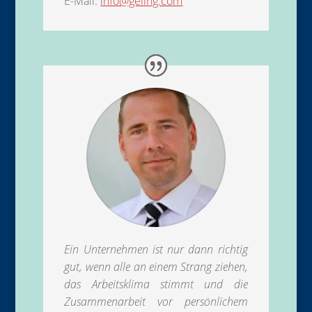
E-Mail:
info@geling.com
Ein Unternehmen ist nur dann richtig
gut, wenn alle an einem Strang ziehen,
das Arbeitsklima stimmt und die
Zusammenarbeit vor persönlichem